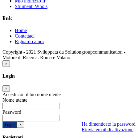
Mio indirizzo IP
Strumenti Whois
link
Home
Contattaci
Riguardo a noi
Copyright - 2021 Sviluppata da Solutiongroupcommunication -
Motore di Ricerca: Roma e Milano
×
Login
×
Accedi con il tuo nome utente
Nome utente
Password
Ha dimenticato la password
Login
×
Rinvia email di attivazione
Registrati