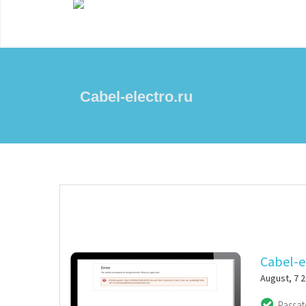
Cabel-electro.ru
Cabel-e
August, 7 
Passat