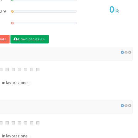
0
%
rare
Data
Download as PDF
in lavorazione...
in lavorazione...