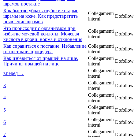
шрамов постакне
Как быстро убрать глубокие старые
Collegamenti
шрамы на коже. Как предотвратить
Dofollow
interni
появление шрамов
Что происходит с организмом при
Collegamenti
избытке мочевой ксилоты. Мочевая
Dofollow
interni
кислота в крови: норма и отклонения
Как справиться с постакне. Избавление
Collegamenti
Dofollow
от постакне: процедура
interni
Как избавиться от прыщей на лице.
Collegamenti
Dofollow
Причины прыщей на лице
interni
Collegamenti
вперед →
Dofollow
interni
Collegamenti
3
Dofollow
interni
Collegamenti
4
Dofollow
interni
Collegamenti
5
Dofollow
interni
Collegamenti
6
Dofollow
interni
Collegamenti
7
Dofollow