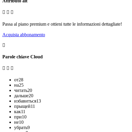
Attributo alt
Passa al piano premium e ottieni tutte le informazioni dettagliate!
Acquista abbonamento
Parole chiave Cloud
от
28
на
25
читать
20
дальше
20
избавиться
13
прыщей
11
как
11
при
10
не
10
убрать
9