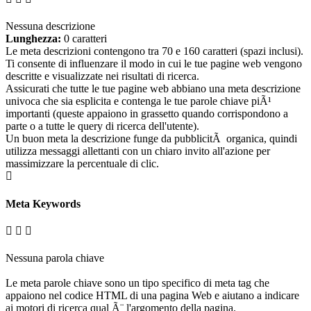
Nessuna descrizione
Lunghezza:
0 caratteri
Le meta descrizioni contengono tra 70 e 160 caratteri (spazi inclusi).
Ti consente di influenzare il modo in cui le tue pagine web vengono
descritte e visualizzate nei risultati di ricerca.
Assicurati che tutte le tue pagine web abbiano una meta descrizione
univoca che sia esplicita e contenga le tue parole chiave piÃ¹
importanti (queste appaiono in grassetto quando corrispondono a
parte o a tutte le query di ricerca dell'utente).
Un buon meta la descrizione funge da pubblicitÃ organica, quindi
utilizza messaggi allettanti con un chiaro invito all'azione per
massimizzare la percentuale di clic.
Meta Keywords
Nessuna parola chiave
Le meta parole chiave sono un tipo specifico di meta tag che
appaiono nel codice HTML di una pagina Web e aiutano a indicare
ai motori di ricerca qual Ã¨ l'argomento della pagina.