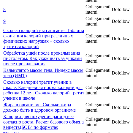
interni
Collegamenti
8
Dofollow
interni
Collegamenti
9
Dofollow
interni
Сколько калорий вы сжигаете. Таблица
сжигания калорий при различных
Collegamenti
Dofollow
физических нагрузках – сколько
interni
тратится калорий
Обработка ушей после прокалывания
Collegamenti
пистолетом. Как ухаживать за ушками
Dofollow
interni
после прокалывания
Калькулятор массы тела. Индекс массы
Collegamenti
Dofollow
тела (ИМТ)
interni
Сколько калорий тратит ученик в
школе. Ежедневная норма калорий для
Collegamenti
Dofollow
ребенка 12 лет. Сколько калорий тратит
interni
ученик в школе
Жира в организме. Сколько жира
Collegamenti
Dofollow
должно быть в здоровом организме
interni
Калории для похудения расход вес
Collegamenti
согласно роста. Расчет базового обмена
Dofollow
interni
веществ(БОВ) по формуле: