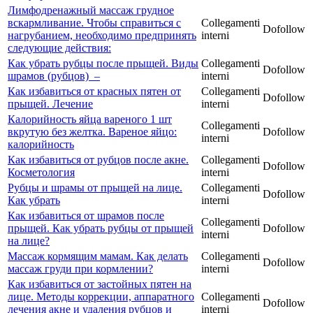
Лимфодренажный массаж грудное
вскармливание. Чтобы справиться с
Collegamenti
Dofollow
нагрубанием, необходимо предпринять
interni
следующие действия:
Как убрать рубцы после прыщей. Виды
Collegamenti
Dofollow
шрамов (рубцов) –
interni
Как избавиться от красных пятен от
Collegamenti
Dofollow
прыщей. Лечение
interni
Калорийность яйца вареного 1 шт
Collegamenti
вкрутую без желтка. Вареное яйцо:
Dofollow
interni
калорийность
Как избавиться от рубцов после акне.
Collegamenti
Dofollow
Косметология
interni
Рубцы и шрамы от прыщей на лице.
Collegamenti
Dofollow
Как убрать
interni
Как избавиться от шрамов после
Collegamenti
прыщей. Как убрать рубцы от прыщей
Dofollow
interni
на лице?
Массаж кормящим мамам. Как делать
Collegamenti
Dofollow
массаж груди при кормлении?
interni
Как избавиться от застойных пятен на
лице. Методы коррекции, аппаратного
Collegamenti
Dofollow
лечения акне и удаления рубцов и
interni