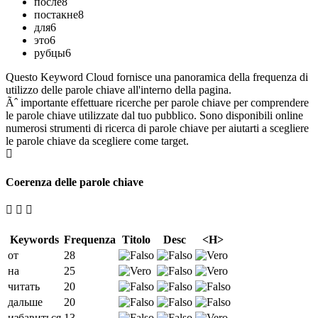
после
8
постакне
8
для
6
это
6
рубцы
6
Questo Keyword Cloud fornisce una panoramica della frequenza di
utilizzo delle parole chiave all'interno della pagina.
Ãˆ importante effettuare ricerche per parole chiave per comprendere
le parole chiave utilizzate dal tuo pubblico. Sono disponibili online
numerosi strumenti di ricerca di parole chiave per aiutarti a scegliere
le parole chiave da scegliere come target.
Coerenza delle parole chiave
Keywords
Frequenza
Titolo
Desc
<H>
от
28
на
25
читать
20
дальше
20
избавиться
13