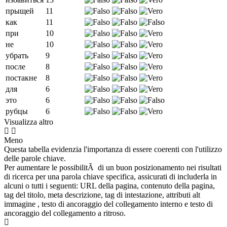
прыщей
11
как
11
при
10
не
10
убрать
9
после
8
постакне
8
для
6
это
6
рубцы
6
Visualizza altro
Meno
Questa tabella evidenzia l'importanza di essere coerenti con l'utilizzo
delle parole chiave.
Per aumentare le possibilitÃ di un buon posizionamento nei risultati
di ricerca per una parola chiave specifica, assicurati di includerla in
alcuni o tutti i seguenti: URL della pagina, contenuto della pagina,
tag del titolo, meta descrizione, tag di intestazione, attributi alt
immagine , testo di ancoraggio del collegamento interno e testo di
ancoraggio del collegamento a ritroso.