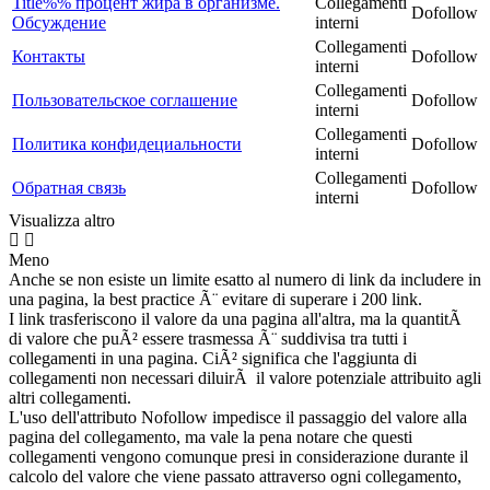
Title%% процент жира в организме.
Collegamenti
Dofollow
Обсуждение
interni
Collegamenti
Контакты
Dofollow
interni
Collegamenti
Пользовательское соглашение
Dofollow
interni
Collegamenti
Политика конфидециальности
Dofollow
interni
Collegamenti
Обратная связь
Dofollow
interni
Visualizza altro
Meno
Anche se non esiste un limite esatto al numero di link da includere in
una pagina, la best practice Ã¨ evitare di superare i 200 link.
I link trasferiscono il valore da una pagina all'altra, ma la quantitÃ
di valore che puÃ² essere trasmessa Ã¨ suddivisa tra tutti i
collegamenti in una pagina. CiÃ² significa che l'aggiunta di
collegamenti non necessari diluirÃ il valore potenziale attribuito agli
altri collegamenti.
L'uso dell'attributo Nofollow impedisce il passaggio del valore alla
pagina del collegamento, ma vale la pena notare che questi
collegamenti vengono comunque presi in considerazione durante il
calcolo del valore che viene passato attraverso ogni collegamento,