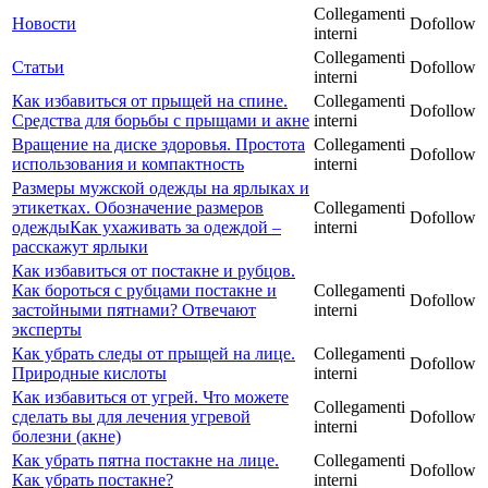
Collegamenti
Новости
Dofollow
interni
Collegamenti
Статьи
Dofollow
interni
Как избавиться от прыщей на спине.
Collegamenti
Dofollow
Средства для борьбы с прыщами и акне
interni
Вращение на диске здоровья. Простота
Collegamenti
Dofollow
использования и компактность
interni
Размеры мужской одежды на ярлыках и
этикетках. Обозначение размеров
Collegamenti
Dofollow
одеждыКак ухаживать за одеждой –
interni
расскажут ярлыки
Как избавиться от постакне и рубцов.
Как бороться с рубцами постакне и
Collegamenti
Dofollow
застойными пятнами? Отвечают
interni
эксперты
Как убрать следы от прыщей на лице.
Collegamenti
Dofollow
Природные кислоты
interni
Как избавиться от угрей. Что можете
Collegamenti
сделать вы для лечения угревой
Dofollow
interni
болезни (акне)
Как убрать пятна постакне на лице.
Collegamenti
Dofollow
Как убрать постакне?
interni