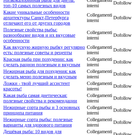
Низкокалорийная рыба для диеты:
Collegamenti
Dofollow
топ-10 самых полезных видов
interni
Какие уникальные особенности
Collegamenti
архитектуры Санкт-Петербурга
Dofollow
interni
отличают его от других городов
Полезные свойства рыбы:
Collegamenti
разнообразие видов и их вкусовые
Dofollow
interni
особенности
Как вкусную жирную рыбку регулярно
Collegamenti
Dofollow
есть: полезные советы и рецепты
interni
Красная рыба при похудении: как
Collegamenti
Dofollow
сделать рацион полезным и вкусным
interni
Нежирная рыба для похудения: как
Collegamenti
Dofollow
сделать меню полезным и вкусным
interni
Ложки - твой лучший ассистент
Collegamenti
Dofollow
красоты!
interni
Какая рыба самая диетическая:
Collegamenti
Dofollow
полезные свойства и рекомендации
interni
Нежирные сорта рыбы и 3 основных
Collegamenti
Dofollow
принципа питания
interni
Нежирные сорта рыбы: полезные
Collegamenti
Dofollow
варианты для здорового питания
interni
Дешёвая рыба: 10 видов для
Collegamenti
Dofollow