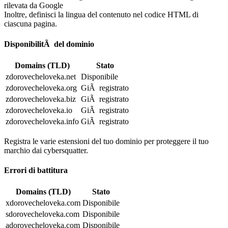
rilevata da Google
Inoltre, definisci la lingua del contenuto nel codice HTML di
ciascuna pagina.
DisponibilitÃ del dominio
Domains (TLD)
Stato
zdorovecheloveka.net
Disponibile
zdorovecheloveka.org
GiÃ registrato
zdorovecheloveka.biz
GiÃ registrato
zdorovecheloveka.io
GiÃ registrato
zdorovecheloveka.info
GiÃ registrato
Registra le varie estensioni del tuo dominio per proteggere il tuo
marchio dai cybersquatter.
Errori di battitura
Domains (TLD)
Stato
xdorovecheloveka.com
Disponibile
sdorovecheloveka.com
Disponibile
adorovecheloveka.com
Disponibile