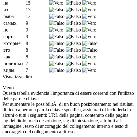
на
15
из
13
рыба
13
самых
9
не
9
сорта
9
которые
8
это
8
как
8
полезных
7
виды
7
Visualizza altro
Meno
Questa tabella evidenzia l'importanza di essere coerenti con l'utilizzo
delle parole chiave.
Per aumentare le possibilitÃ di un buon posizionamento nei risultati
di ricerca per una parola chiave specifica, assicurati di includerla in
alcuni o tutti i seguenti: URL della pagina, contenuto della pagina,
tag del titolo, meta descrizione, tag di intestazione, attributi alt
immagine , testo di ancoraggio del collegamento interno e testo di
ancoraggio del collegamento a ritroso.