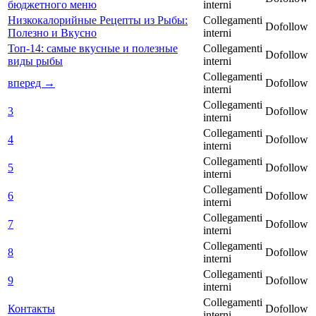
бюджетного меню
interni
Низкокалорийные Рецепты из Рыбы:
Collegamenti
Dofollow
Полезно и Вкусно
interni
Топ-14: самые вкусные и полезные
Collegamenti
Dofollow
виды рыбы
interni
Collegamenti
вперед →
Dofollow
interni
Collegamenti
3
Dofollow
interni
Collegamenti
4
Dofollow
interni
Collegamenti
5
Dofollow
interni
Collegamenti
6
Dofollow
interni
Collegamenti
7
Dofollow
interni
Collegamenti
8
Dofollow
interni
Collegamenti
9
Dofollow
interni
Collegamenti
Контакты
Dofollow
interni