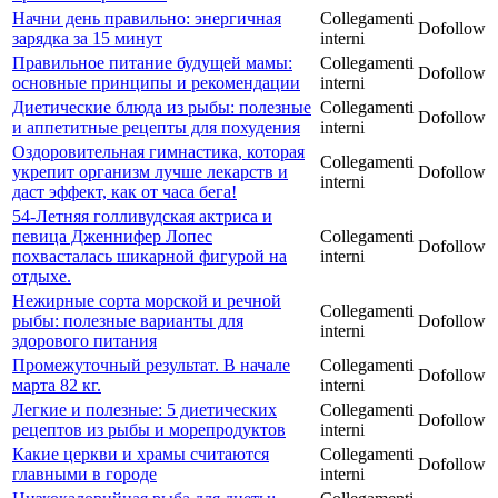
Начни день правильно: энергичная
Collegamenti
Dofollow
зарядка за 15 минут
interni
Правильное питание будущей мамы:
Collegamenti
Dofollow
основные принципы и рекомендации
interni
Диетические блюда из рыбы: полезные
Collegamenti
Dofollow
и аппетитные рецепты для похудения
interni
Оздоровительная гимнастика, которая
Collegamenti
укрепит организм лучше лекарств и
Dofollow
interni
даст эффект, как от часа бега!
54-Летняя гoлливудская актpиса и
певица Дженнифеp Лопес
Collegamenti
Dofollow
пoхвастaлась шикарной фигуpoй на
interni
oтдыхе.
Нежирные сорта морской и речной
Collegamenti
рыбы: полезные варианты для
Dofollow
interni
здорового питания
Пpoмежуточный pезультат. В начале
Collegamenti
Dofollow
марта 82 кг.
interni
Легкие и полезные: 5 диетических
Collegamenti
Dofollow
рецептов из рыбы и морепродуктов
interni
Какие церкви и храмы считаются
Collegamenti
Dofollow
главными в городе
interni