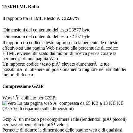
Text/HTML Ratio
Il rapporto tra HTML e testo Ã¨:
32.67%
Dimensioni del contenuto del testo
23577 byte
Dimensioni del contenuto del testo
72167 byte
Il rapporto tra codice e testo rappresenta la percentuale di testo
effettivo su una pagina Web rispetto alla percentuale di codice
HTML e viene utilizzato dai motori di ricerca per calcolare la
pertinenza di una pagina Web.
Un rapporto codice / testo piÃ¹ elevato aumenterÃ le tue
possibilitÃ di ottenere un posizionamento migliore nei risultati dei
motori di ricerca.
Compressione GZIP
Wow! Ãˆ abilitato per GZIP.
La tua pagina web Ã¨ compressa da 65 KB a 13 KB KB
(79.5 % di risparmio sulle dimensioni)
Gzip Ã¨ un metodo per comprimere i file (rendendoli piÃ¹ piccoli)
per trasferimenti di rete piÃ¹ veloci.
Permette di ridurre la dimensione delle pagine web e di qualsiasi