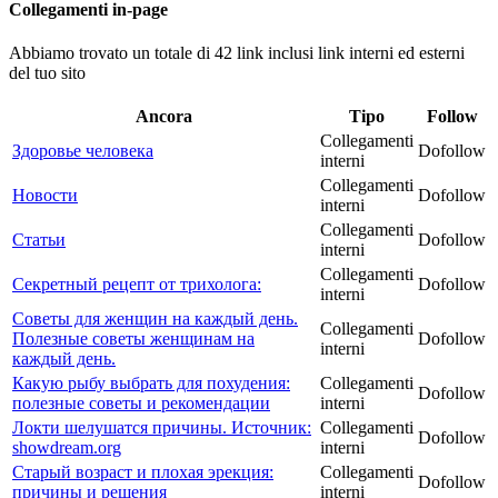
Collegamenti in-page
Abbiamo trovato un totale di 42 link inclusi link interni ed esterni
del tuo sito
Ancora
Tipo
Follow
Collegamenti
Здоровье человека
Dofollow
interni
Collegamenti
Новости
Dofollow
interni
Collegamenti
Статьи
Dofollow
interni
Collegamenti
Секретный рецепт от трихолога:
Dofollow
interni
Советы для женщин на каждый день.
Collegamenti
Полезные советы женщинам на
Dofollow
interni
каждый день.
Какую рыбу выбрать для похудения:
Collegamenti
Dofollow
полезные советы и рекомендации
interni
Локти шелушатся причины. Источник:
Collegamenti
Dofollow
showdream.org
interni
Старый возраст и плохая эрекция:
Collegamenti
Dofollow
причины и решения
interni