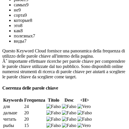
самых
9
не
9
сорта
9
которые
8
это
8
как
8
полезных
7
виды
7
Questo Keyword Cloud fornisce una panoramica della frequenza di
utilizzo delle parole chiave all'interno della pagina.
Ãˆ importante effettuare ricerche per parole chiave per comprendere
le parole chiave utilizzate dal tuo pubblico. Sono disponibili online
numerosi strumenti di ricerca di parole chiave per aiutarti a scegliere
le parole chiave da scegliere come target.
Coerenza delle parole chiave
Keywords
Frequenza
Titolo
Desc
<H>
для
24
дальше
20
читать
20
рыбы
15