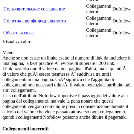
Collegamenti
Пользовательское соглашение
Dofollow
interni
Collegamenti
Политика конфидециальности
Dofollow
interni
Collegamenti
Обратная связь
Dofollow
interni
Visualizza altro
Meno
Anche se non esiste un limite esatto al numero di link da includere in
una pagina, la best practice Ã¨ evitare di superare i 200 link.
I link trasferiscono il valore da una pagina all'altra, ma la quantitÃ
di valore che puÃ² essere trasmessa Ã¨ suddivisa tra tutti i
collegamenti in una pagina. CiÃ² significa che l'aggiunta di
collegamenti non necessari diluirÃ il valore potenziale attribuito agli
altri collegamenti.
L'uso dell'attributo Nofollow impedisce il passaggio del valore alla
pagina del collegamento, ma vale la pena notare che questi
collegamenti vengono comunque presi in considerazione durante il
calcolo del valore che viene passato attraverso ogni collegamento,
quindi i collegamenti Nofollow possono anche diluire il pagerank.
Collegamenti interrotti