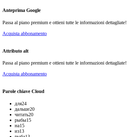
Anteprima Google
Passa al piano premium e ottieni tutte le informazioni dettagliate!
Acquista abbonamento
Attributo alt
Passa al piano premium e ottieni tutte le informazioni dettagliate!
Acquista abbonamento
Parole chiave Cloud
для
24
дальше
20
читать
20
рыбы
15
на
15
из
13
рыба
13