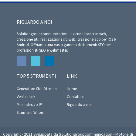
RIGUARDO A NOI
Solutiongroupcommunication - azienda leader in web,
creazione siti, realizzazione siti web, creazione app per iOs 6
Androd. Offriamo una vasta gamma di strumenti SEO per i
professionisti SEO e webmaster.
TOP 5 STRUMENTI
LINK
Generatore XML Sitemap
Home
Verifica link
Contattaci
Mio indirizzo IP
Riguardo a noi
Strumenti Whois
Copyright - 2021 Sviluppata da Solutiongroupcommunication - Motore di